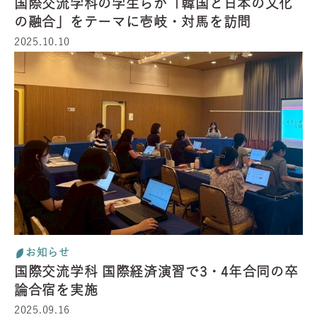
国際交流学科の学生らが「韓国と日本の文化
の融合」をテーマに壱岐・対馬を訪問
2025.10.10
お知らせ
国際交流学科 国際経済演習で3・4年合同の卒
論合宿を実施
2025.09.16