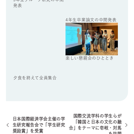
発表
夕食を終えて全員集合
楽しい懇親会のひととき
国際交流学科の学生らが
日本国際経済学会主催の学
「韓国と日本の文化の融
生研究報告会で「学生研究
合」をテーマに壱岐・対馬
奨励賞」を受賞
を訪問
聖心女子大学 国際交流学科
住