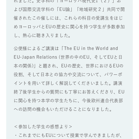
れました。史学科の「ヨーロッパ現代史1（２）」お
よび国際交流学科の「EU論」「地域研究２」共同で開
催されたこの催しには、これらの科目の受講生をはじ
めヨーロッパとEUの歴史に関心を持つ学生が多数参加
し、熱心に聴き入りました。
公使様によるご講演は「The EU in the World and
EU-Japan Relations (世界の中のEU、そしてEUと日
本の関係)」と題され、EUの歴史、世界におけるEUの
役割、そして日本との協力や交流について、パワーポ
イントを用いて詳しく解説してくださいました。講演
終了後学生からの質問にも丁寧にお答えくださり、EU
に関心を持つ本学の学生たちに、今後欧州連合代表部
への訪問の機会もいただけることになりました。
＜参加した学生の感想より＞
・これまでにもEUについて授業で学んできましたが、