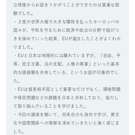
公使様からお話をうかがうことができたのは貴重な経
験でした。
・２度の世界大戦で大きな犠牲を払ったヨーロッパの
国々が、平和を守るために経済や政治の分野で結びつ
きを強めていった結果、EUが誕生したことがよくわか
りました。
・EUと日本は地理的には離れていますが、「自由、平
等、民主主義、法の支配、人権の尊重」といった基本
的な価値観を共有している、というお話が印象的でし
た。
・EUは貿易相手国として重要なだけでなく、環境問題
や移民問題などの課題を日本と共有しており、協力し
て取り組んでいることを学びました。
・今回の講演を聴いて、将来自分も海外で学び、異文
化や国際関係への理解を深めていきたいと強く感じま
した。