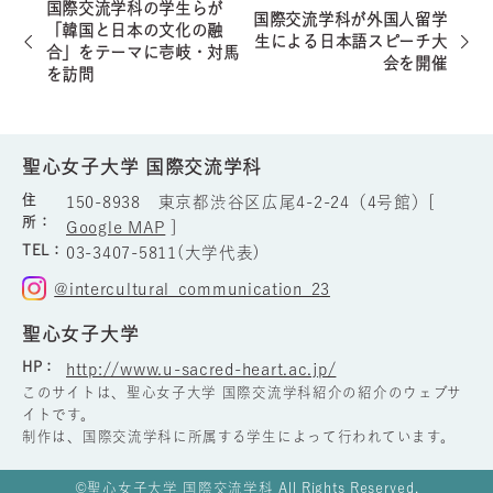
国際交流学科の学生らが
国際交流学科が外国人留学
「韓国と日本の文化の融
生による日本語スピーチ大
合」をテーマに壱岐・対馬
会を開催
を訪問
聖心女子大学 国際交流学科
住
150-8938 東京都渋谷区広尾4-2-24（4号館）[
所：
Google MAP
]
TEL：
03-3407-5811(大学代表)
@intercultural_communication_23
聖心女子大学
HP：
http://www.u-sacred-heart.ac.jp/
このサイトは、聖心女子大学 国際交流学科紹介の紹介のウェブサ
イトです。
制作は、国際交流学科に所属する学生によって行われています。
©聖心女子大学 国際交流学科 All Rights Reserved.