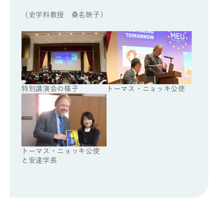
（史学科教授 桑名映子）
トーマス・ニョッキ公使
特別講演会の様子
トーマス・ニョッキ公使
と安達学長