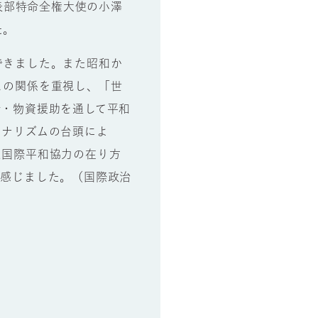
表部特命全権大使の小澤
た。
できました。また昭和か
との関係を重視し、「世
金・物資援助を通して平和
ョナリズムの台頭によ
え国際平和協力の在り方
と感じました。（国際政治