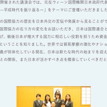
土）に開催された講演会では、元在ウィーン国際機関日本政府代
—平成時代を振り返るー」をテーマにご登壇いただきまし
の国際協力の歴史を日本外交の苦悩や発展から見ることが
国際協力の在り方の変化をお話いただき、日本は国際連合
げ、戦後日本が増大する国力に相応しい役割を担うため資
ということを知りました。世界では貿易摩擦の激化やナシ
義が弱体化している現在、日本は新たな時代の始まりを迎
との関係、また日本が活かすべき点を模索していくべきだ