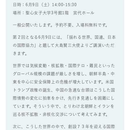
日時：
6
月
9
日（土）
14:00-15:30
場所：聖心女子大学
3
号館
1
階 宮代ホール
一般公開いたします。予約不要、入場料無料です。
第２回となる
6
月
9
日には、
「揺れる世界、国連、日本
の国際協力」
と題して大島賢三大使よりご講演いただ
きます。
世界では気候変動・核拡散・国際テロ・難民といった
グローバル規模の課題が厳しさを増し、朝鮮半島・中
東を中心に安全保障上の危機が増大しています。米国
トランプ政権の誕生、中国の急速な台頭はこうした国
際情勢の変化に拍車をかけ、先行き見通しを困難にし
ています。そういう中で、とりわけ北朝鮮とイランを
巡る核不拡散・非核化交渉について考えてみます。
次に、こうした世界の中で、創設７３年を迎える国際