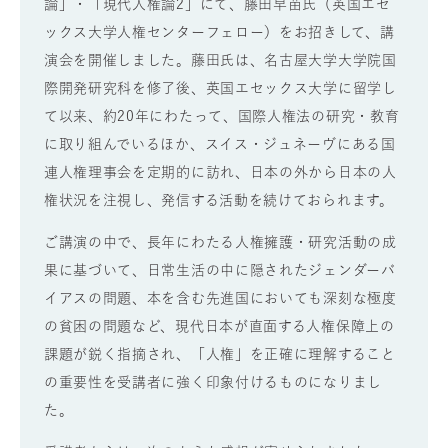
論」・「現代人権論2」にて、藤田早苗氏（英国エセ
ックス大学人権センターフェロー）をお招きして、講
演会を開催しました。藤田氏は、名古屋大学大学院国
際開発研究科を修了後、英国エセックス大学に留学し
て以来、約20年にわたって、国際人権法の研究・教育
に取り組んでいるほか、スイス・ジュネーヴにある国
連人権理事会を定期的に訪れ、日本の外から日本の人
権状況を注視し、発信する活動を続けておられます。
ご講演の中で、長年にわたる人権擁護・研究活動の成
果に基づいて、日常生活の中に隠されたジェンダーバ
イアスの問題、本を含む先進国においても深刻な極度
の貧困の問題など、現代日本が直面する人権保障上の
課題が鋭く指摘され、「人権」を正確に理解すること
の重要性を受講者に強く印象付けるものになりまし
た。