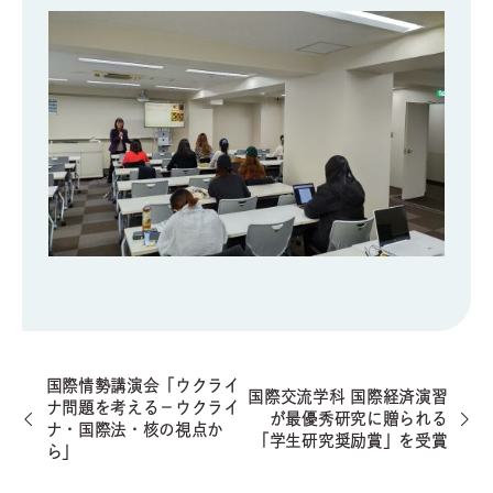
国際情勢講演会「ウクライ
国際交流学科 国際経済演習
ナ問題を考える－ウクライ
が最優秀研究に贈られる
ナ・国際法・核の視点か
「学生研究奨励賞」を受賞
ら」