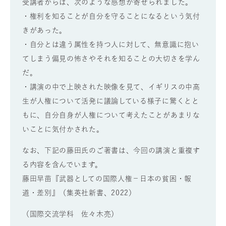
受講者からは、次のような感想が寄せられました。
・権利を知ることが自分を守ることになるという気付
きがあった。
・自分とは違う属性を持つ人に対して、無意識に抱い
てしまう偏見の怖さやそれを知ることの大切さを学ん
だ。
・講演の中で上映された映像を見て、イギリスの中高
生が人権について活発に議論している様子に驚くとと
もに、自分自身が人権について考えたことがあまりな
いことに気付かされた。
なお、下記の藤田氏のご著書は、今回の講演と重複す
る内容を含んでいます。
藤田早苗『武器としての国際人権－日本の貧困・報
道・差別』（集英社新書、2022）
（国際交流学科 佐々木亮）